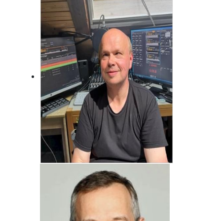
Immer da, wo was los ist! Fränkisch
frech!
Jörg Bonfert
Der wird wohl nie erwachsen ... Will er
auch gar nicht!