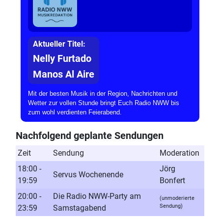
Aktueller Titel:
Nelly Furtado
Manos Al Aire
Mit der besten Musik in der Region, Nachrichten und
Wetter zur vollen Stunde bringt Euch Radio NWW bis
zum wohl verdienten Feierabend.
Nachfolgend geplante Sendungen
Zeit
Sendung
Moderation
18:00 -
Jörg
Servus Wochenende
19:59
Bonfert
20:00 -
Die Radio NWW-Party am
(unmoderierte
Sendung)
23:59
Samstagabend