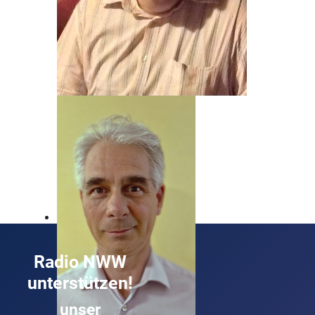
Beat Nyfeler
Unser Mann, wenn's um Rock geht!
Radio NWW
unterstützen!
unser