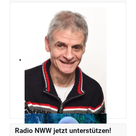
Jürg Weber
Radiomann, schon seit den frühen
Radio NWW jetzt unterstützen!
80ern.