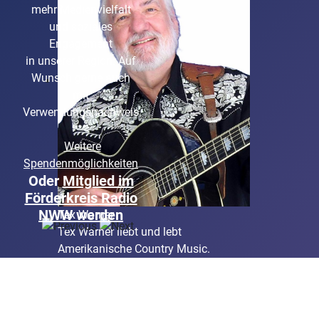
mehr Medienvielfalt
selbst "RADIOAKTIV"
und soziales
Engagement
in unserer Region. Auf
Wunsch gerne auch
mit
Verwendungsnachweis
Weitere
Spendenmöglichkeiten
Oder
Mitglied im
Förderkreis Radio
NWW werden
Tex Warner
Tex Warner liebt und lebt
Amerikanische Country Music.