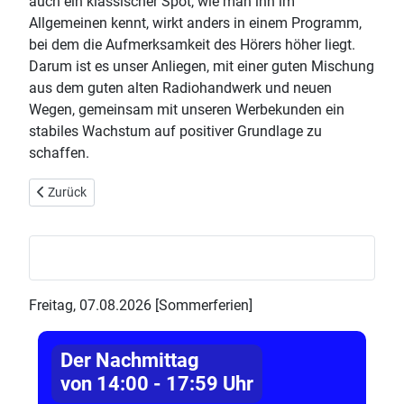
auch ein klassischer Spot, wie man ihn im
Allgemeinen kennt, wirkt anders in einem Programm,
bei dem die Aufmerksamkeit des Hörers höher liegt.
Darum ist es unser Anliegen, mit einer guten Mischung
aus dem guten alten Radiohandwerk und neuen
Wegen, gemeinsam mit unseren Werbekunden ein
stabiles Wachstum auf positiver Grundlage zu
schaffen.
Vorheriger Beitrag: Künstliche Intelligenz bei Radio NWW: Werkze
Zurück
Freitag, 07.08.2026 [Sommerferien]
Der Nachmittag
von 14:00 - 17:59 Uhr