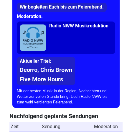
Wir begleiten Euch bis zum Feierabend.
Moderation:
Radio NWW Musikredaktion
Aktueller Titel:
Deorro, Chris Brown
Five More Hours
Mit der besten Musik in der Region, Nachrichten und
Wetter zur vollen Stunde bringt Euch Radio NWW bis
zum wohl verdienten Feierabend.
Nachfolgend geplante Sendungen
Zeit
Sendung
Moderation