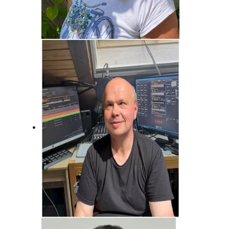
Brigitte Habeck
Immer da, wo was los ist! Fränkisch
frech!
Jörg Bonfert