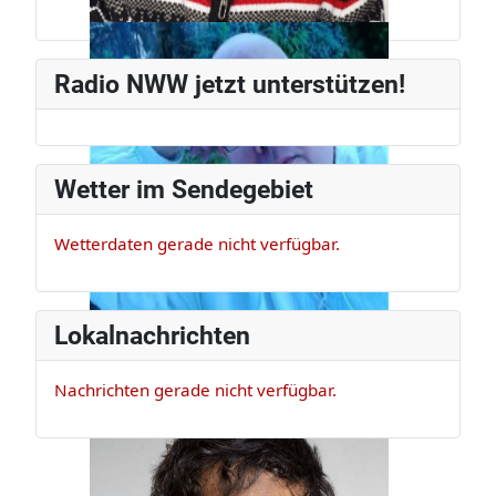
Jürg Weber
Radiomann, schon seit den frühen
Radio NWW jetzt unterstützen!
80ern.
Wetter im Sendegebiet
Wetterdaten gerade nicht verfügbar.
Lokalnachrichten
Nachrichten gerade nicht verfügbar.
Claus Appel
Er ist Musikexperte und Bassist, der
darf das!