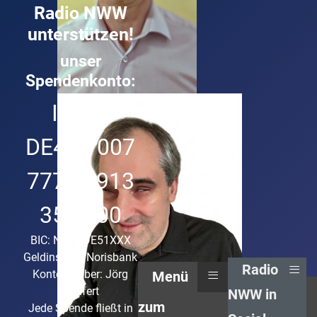
Radio NWW
unterstützen!
unser
Spendenkonto:
Roland Buck
IBAN:
Technik und Musik ist sein Ding
DE49 1007
7777 0913
3513 00
BIC: NORSDE51XXX
Geldinstitut: Norisbank
≡
Radio
≡
Kontoinhaber: Jörg
Menü
Bonfert
NWW in
zum
Jede Spende fließt in