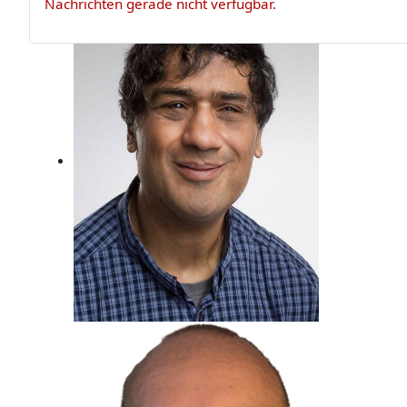
Nachrichten gerade nicht verfügbar.
Claus Appel
Er ist Musikexperte und Bassist, der
darf das!
Metin Gemril
Kindertraum erfüllt, Beim Radio
gelandet.