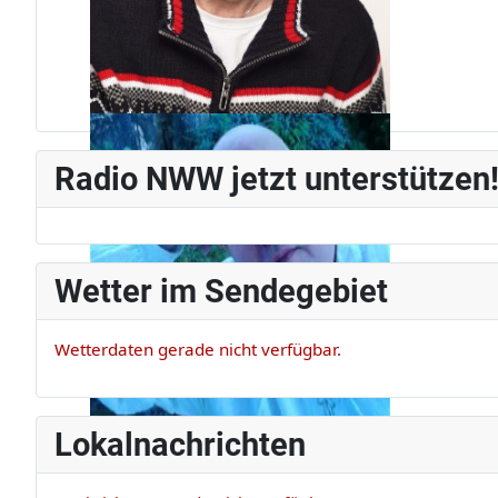
Jürg Weber
Radiomann, schon seit den frühen
Radio NWW jetzt unterstützen
80ern.
Wetter im Sendegebiet
Wetterdaten gerade nicht verfügbar.
Lokalnachrichten