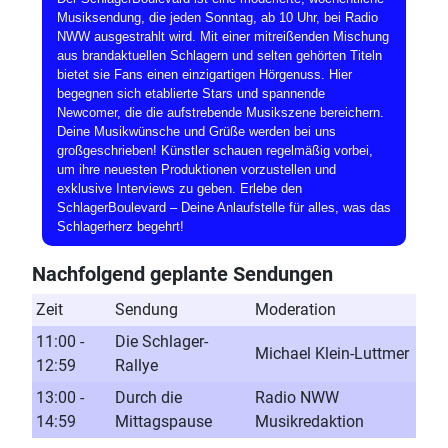
Musiksendung, die jeden Sonntag, ab 10 Uhr, bei Radio
NWW ausgestrahlt wird. Mit einer mitreißenden Mischung
aus brandaktuellen Schlagern und selten gehörten Titeln
bietet sie Fans einen einzigartigen Hörgenuss. Hier
begegnen sich etablierte Stars und spannende
Newcomer, die die aufstrebende Musikszene bereichern.
Deine Musikwünsche und Grüße werden bei uns
großgeschrieben! Künstler schauen regelmäßig vorbei,
um ihre neuesten Produktionen vorzustellen und
exklusive Interviews zu geben. Erlebe den
SchlagerBoulevard – Deine Anlaufstelle für alles, was das
Schlagerherz begehrt!
Nachfolgend geplante Sendungen
Zeit
Sendung
Moderation
11:00 -
Die Schlager-
Michael Klein-Luttmer
12:59
Rallye
13:00 -
Durch die
Radio NWW
14:59
Mittagspause
Musikredaktion