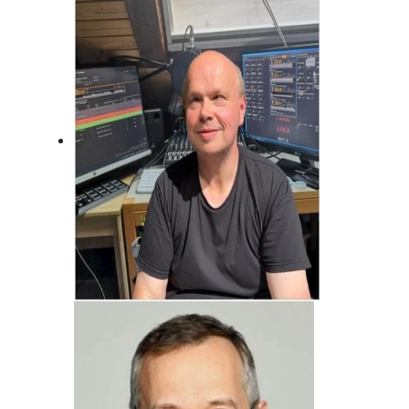
Immer da, wo was los ist! Fränkisch
frech!
Jörg Bonfert
Der wird wohl nie erwachsen ... Will er
auch gar nicht!