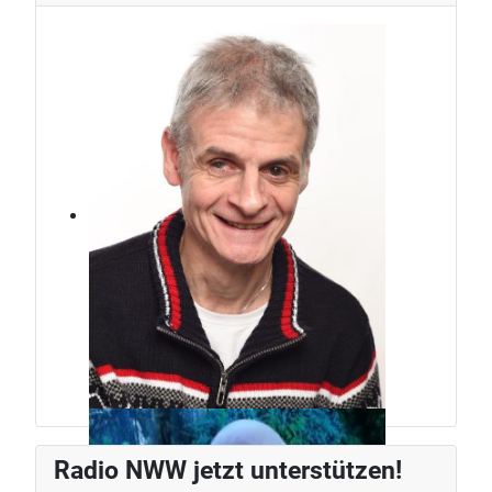
Jürg Weber
Radiomann, schon seit den frühen
Radio NWW jetzt unterstützen!
80ern.