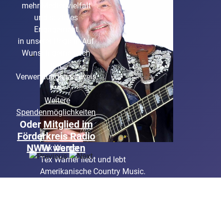
mehr Medienvielfalt
selbst "RADIOAKTIV"
und soziales
Engagement
in unserer Region. Auf
Wunsch gerne auch
mit
Verwendungsnachweis
Weitere
Spendenmöglichkeiten
Oder
Mitglied im
Förderkreis Radio
NWW werden
Tex Warner
Tex Warner liebt und lebt
Amerikanische Country Music.