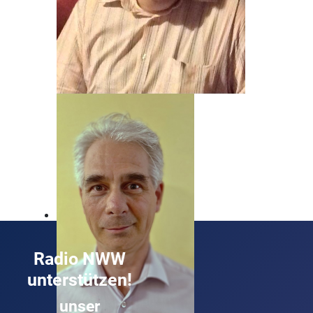
Beat Nyfeler
Unser Mann, wenn's um Rock geht!
Radio NWW
unterstützen!
unser